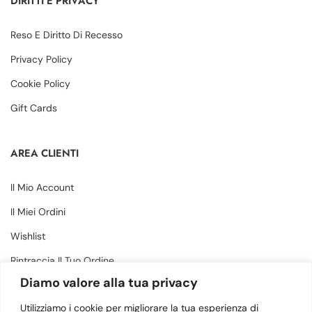
DIRITTI E PRIVACY
Reso E Diritto Di Recesso
Privacy Policy
Cookie Policy
Gift Cards
AREA CLIENTI
Il Mio Account
Il Miei Ordini
Wishlist
Rintraccia Il Tuo Ordine
Diamo valore alla tua privacy
CONTATTI
Utilizziamo i cookie per migliorare la tua esperienza di