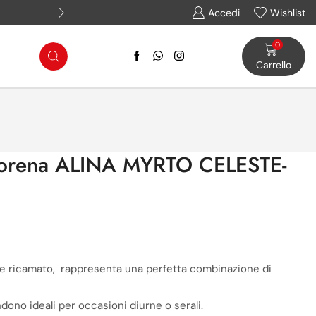
Assistenza WhatsApp: (+39) 
Accedi
Wishlist
0
Carrello
Sorena ALINA MYRTO CELESTE-
one ricamato, rappresenta una perfetta combinazione di
dono ideali per occasioni diurne o serali.