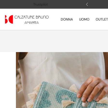
 (+39) 3505883364
Apri la chat
Trustpilot
DONNA
UOMO
OUTLET