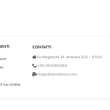
IENTI
CONTATTI
Via Margherita 34, Amantea (CS) - 87032
ount
(+39) 3505883364
ini
info@calzaturebruno.com
 Il Tuo Ordine