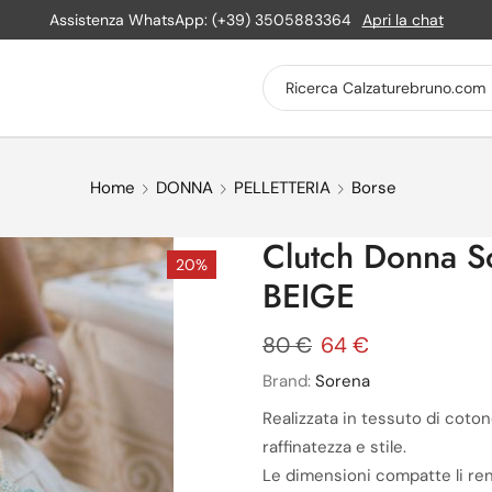
Assistenza WhatsApp: (+39) 3505883364
Apri la chat
Home
DONNA
PELLETTERIA
Borse
Clutch Donna 
20%
BEIGE
80
€
64
€
Brand:
Sorena
Realizzata in tessuto di cot
raffinatezza e stile.
Le dimensioni compatte li ren