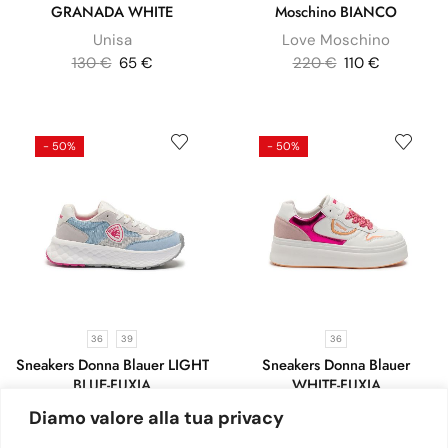
GRANADA WHITE
Moschino BIANCO
Unisa
Love Moschino
130
€
65
€
220
€
110
€
- 50%
- 50%
36
39
36
Sneakers Donna Blauer LIGHT
Sneakers Donna Blauer
BLUE-FUXIA
WHITE-FUXIA
Blauer
Blauer
Diamo valore alla tua privacy
130
€
65
€
130
€
65
€