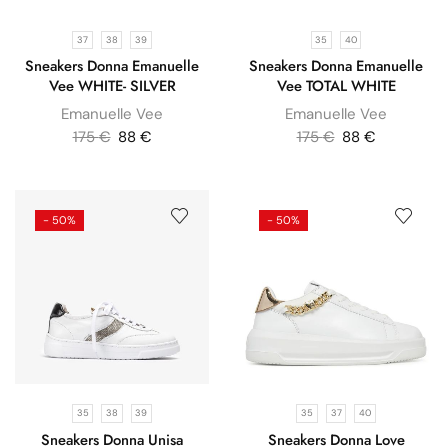
37
38
39
35
40
Sneakers Donna Emanuelle
Sneakers Donna Emanuelle
Vee WHITE- SILVER
Vee TOTAL WHITE
Emanuelle Vee
Emanuelle Vee
175
€
88
€
175
€
88
€
- 50%
- 50%
35
38
39
35
37
40
Sneakers Donna Unisa
Sneakers Donna Love