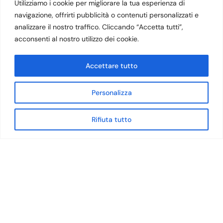
Utilizziamo i cookie per migliorare la tua esperienza di
navigazione, offrirti pubblicità o contenuti personalizzati e
analizzare il nostro traffico. Cliccando “Accetta tutti”,
- 50%
- 50%
acconsenti al nostro utilizzo dei cookie.
Accettare tutto
Personalizza
Rifiuta tutto
Shop
Home
Sign in
Whatsapp
41
36
40
Sneakers Donna Hoff
Sneakers Donna Hoff JIN
MAELBEEK
MAO
Hoff
Hoff
130
€
65
€
150
€
75
€
- 50%
- 50%