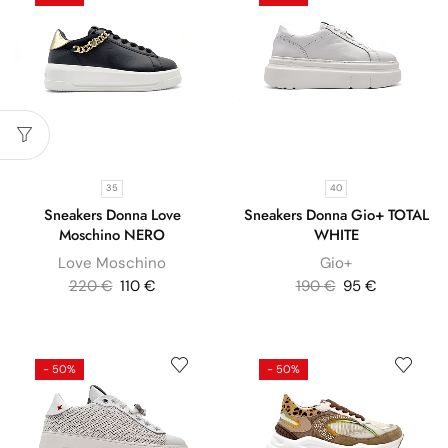
35
40
Sneakers Donna Love
Sneakers Donna Gio+ TOTAL
Moschino NERO
WHITE
Love Moschino
Gio+
220
€
110
€
190
€
95
€
- 50%
- 50%