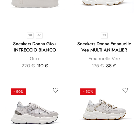
36
40
39
Sneakers Donna Gio+
Sneakers Donna Emanuelle
INTRECCIO BIANCO
Vee MULTI ANIMALIER
Gio+
Emanuelle Vee
220
€
110
€
175
€
88
€
- 50%
- 50%