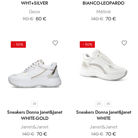
WHT+SILVER
BIANCO-LEOPARDO
Geox
Méliné
110
€
60
€
140
€
70
€
- 50%
- 50%
36
35
36
Sneakers Donna Janet&Janet
Sneakers Donna Janet&Janet
WHITE-GOLD
WHITE
Janet&Janet
Janet&Janet
140
€
70
€
140
€
70
€