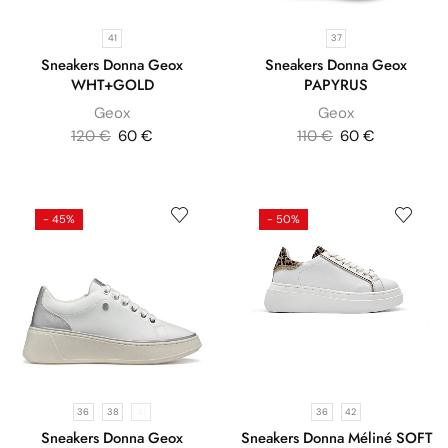
41
37
Sneakers Donna Geox
Sneakers Donna Geox
WHT+GOLD
PAPYRUS
Geox
Geox
120
€
60
€
110
€
60
€
- 45%
- 50%
36
38
41
36
42
Sneakers Donna Geox
Sneakers Donna Méliné SOFT