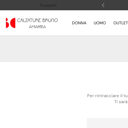
 (+39) 3505883364
Apri la chat
Trustpilot
DONNA
UOMO
OUTLET
Per rintracciare il t
Ti sar