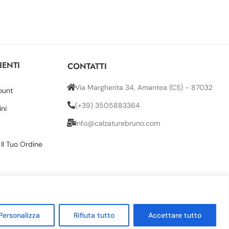
IENTI
CONTATTI
Via Margherita 34, Amantea (CS) - 87032
ount
(+39) 3505883364
ini
info@calzaturebruno.com
 Il Tuo Ordine
Personalizza
Rifiuta tutto
Accettare tutto
 (CS) 87032 | REA CS 244503