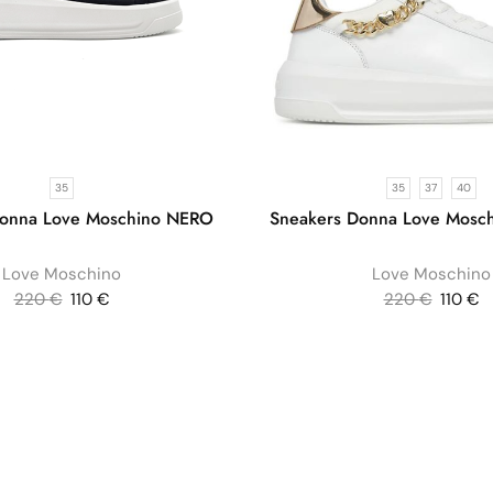
35
35
37
40
Donna Love Moschino NERO
Sneakers Donna Love Mosc
Love Moschino
Love Moschino
220
€
110
€
220
€
110
€