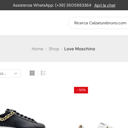
Assistenza WhatsApp: (+39) 3505883364
Apri la chat
Home
Shop
Love Moschino
- 50%