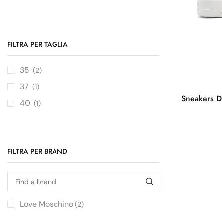
FILTRA PER TAGLIA
35
(2)
37
(1)
Sneakers 
40
(1)
FILTRA PER BRAND
Love Moschino
(2)