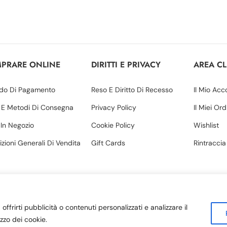
PRARE ONLINE
DIRITTI E PRIVACY
AREA CL
do Di Pagamento
Reso E Diritto Di Recesso
Il Mio Acc
 E Metodi Di Consegna
Privacy Policy
Il Miei Ord
o In Negozio
Cookie Policy
Wishlist
zioni Generali Di Vendita
Gift Cards
Rintraccia
offrirti pubblicità o contenuti personalizzati e analizzare il
rl | P. IVA 03571330780 | Sede legale: Via Margherita, 34 – Amantea
izzo dei cookie.