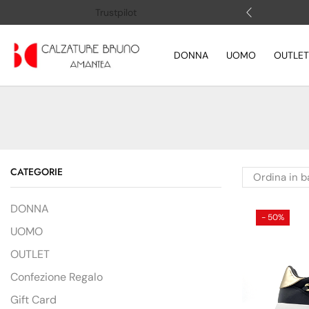
 (+39) 3505883364
Apri la chat
Trustpilot
DONNA
UOMO
OUTLET
CATEGORIE
DONNA
- 50%
UOMO
OUTLET
Confezione Regalo
Gift Card