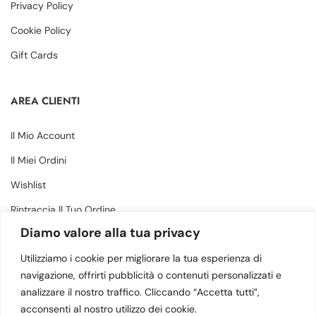
Privacy Policy
Cookie Policy
Gift Cards
AREA CLIENTI
Il Mio Account
Il Miei Ordini
Wishlist
Rintraccia Il Tuo Ordine
Diamo valore alla tua privacy
CONTATTI
Utilizziamo i cookie per migliorare la tua esperienza di
navigazione, offrirti pubblicità o contenuti personalizzati e
analizzare il nostro traffico. Cliccando “Accetta tutti”,
Via Margherita 34, Amantea (CS) - 87032
acconsenti al nostro utilizzo dei cookie.