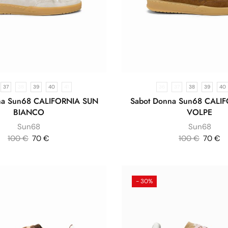
37
38
39
40
41
36
37
38
39
40
na Sun68 CALIFORNIA SUN
Sabot Donna Sun68 CALI
BIANCO
VOLPE
Sun68
Sun68
100
€
70
€
100
€
70
€
- 30%