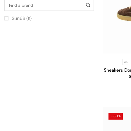
Sun68
(11)
36
Sneakers D
- 30%