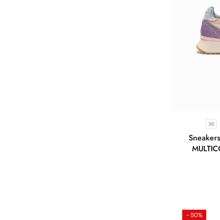
36
Sneaker
MULTI
- 50%