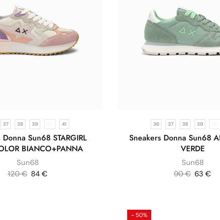
37
38
39
40
41
36
37
38
39
40
s Donna Sun68 STARGIRL
Sneakers Donna Sun68 A
COLOR BIANCO+PANNA
VERDE
Sun68
Sun68
120
€
84
€
90
€
63
€
- 50%