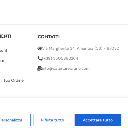
IENTI
CONTATTI
Via Margherita 34, Amantea (CS) - 87032
ount
(+39) 3505883364
ini
info@calzaturebruno.com
 Il Tuo Ordine
Personalizza
Rifiuta tutto
Accettare tutto
 (CS) 87032 | REA CS 244503