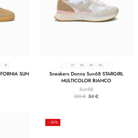
41
36
37
38
39
40
41
IFORNIA SUN
Sneakers Donna Sun68 STARGIRL
MULTICOLOR BIANCO
Sun68
120
€
84
€
- 30%