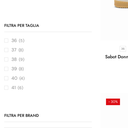
FILTRA PER TAGLIA
36
(5)
36
37
(8)
Sabot Don
38
(9)
39
(8)
40
(4)
41
(6)
- 30%
FILTRA PER BRAND