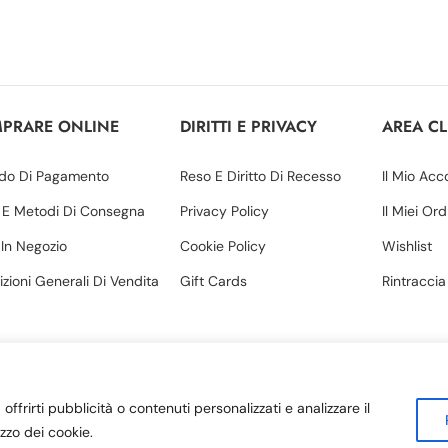
PRARE ONLINE
DIRITTI E PRIVACY
AREA CL
do Di Pagamento
Reso E Diritto Di Recesso
Il Mio Acc
 E Metodi Di Consegna
Privacy Policy
Il Miei Ord
o In Negozio
Cookie Policy
Wishlist
zioni Generali Di Vendita
Gift Cards
Rintraccia
offrirti pubblicità o contenuti personalizzati e analizzare il
rl | P. IVA 03571330780 | Sede legale: Via Margherita, 34 – Amantea
izzo dei cookie.