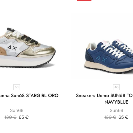
38
40
Donna Sun68 STARGIRL ORO
Sneakers Uomo SUN68 T
NAVYBLUE
Sun68
Sun68
130
€
65
€
130
€
65
€