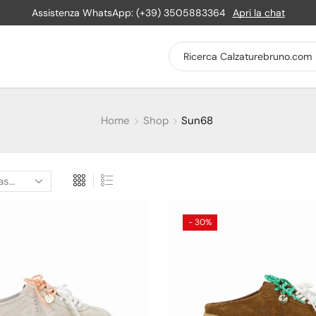
Assistenza WhatsApp: (+39) 3505883364
Apri la chat
Home
Shop
Sun68
- 30%