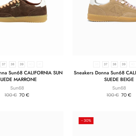
37
38
39
40
41
36
37
38
39
40
onna Sun68 CALIFORNIA SUN
Sneakers Donna Sun68 CAL
SUEDE MARRONE
SUEDE BEIGE
Sun68
Sun68
100
€
70
€
100
€
70
€
- 30%