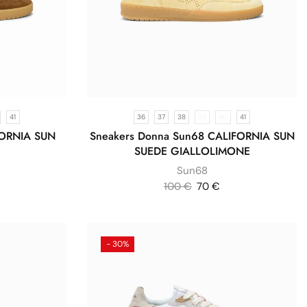
41
36
37
38
39
40
41
FORNIA SUN
Sneakers Donna Sun68 CALIFORNIA SUN
SUEDE GIALLOLIMONE
Sun68
100
€
70
€
- 30%