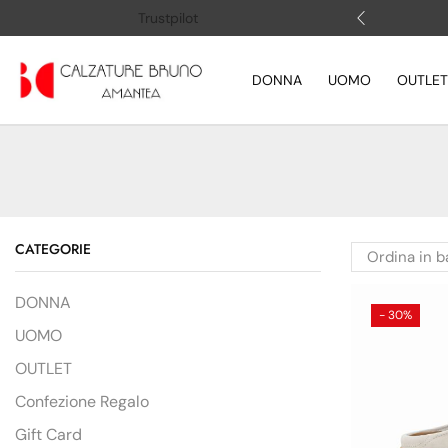
 (+39) 3505883364
Apri la chat
Trustpilot
DONNA
UOMO
OUTLET
CATEGORIE
DONNA
- 30%
UOMO
OUTLET
Confezione Regalo
Gift Card