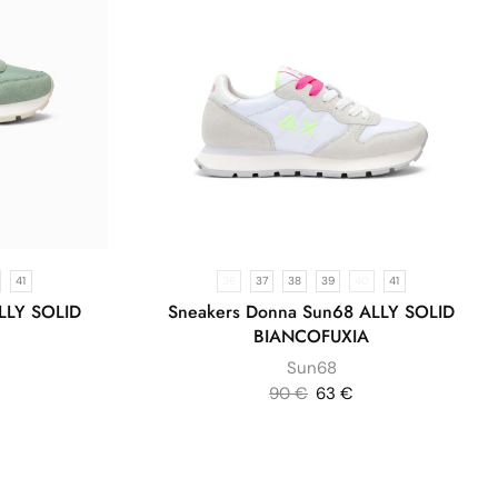
41
36
37
38
39
40
41
LLY SOLID
Sneakers Donna Sun68 ALLY SOLID
BIANCOFUXIA
Sun68
90
€
63
€