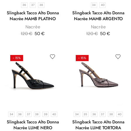
36
37
38
34
40
Slingback Tacco Alto Donna
Slingback Tacco Alto Donna
Nacrèe MAMB PLATINO
Nacrèe MAMB ARGENTO
Nacrèe
Nacrèe
120
€
50
€
120
€
50
€
- 15%
- 15%
34
36
37
38
39
40
34
35
36
37
38
40
Slingback Tacco Alto Donna
Slingback Tacco Alto Donna
Nacrèe LUME NERO
Nacrèe LUME TORTORA