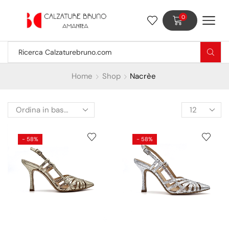
0
Home
Shop
Nacrèe
- 58%
- 58%