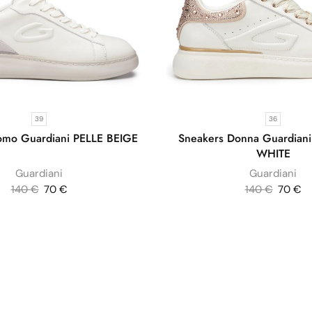
39
36
omo Guardiani PELLE BEIGE
Sneakers Donna Guardian
WHITE
Guardiani
Guardiani
140
€
70
€
140
€
70
€