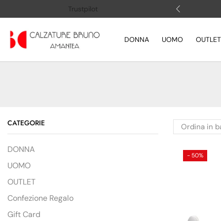
 (+39) 3505883364
Apri la chat
Trustpilot
DONNA
UOMO
OUTLET
CATEGORIE
DONNA
- 50%
UOMO
OUTLET
Confezione Regalo
Gift Card