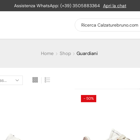
Assistenza WhatsApp: (+39) 3505883364
Apri la chat
Home
Shop
Guardiani
- 50%