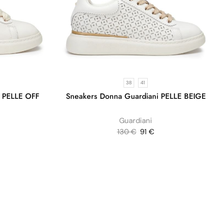
38
41
i PELLE OFF
Sneakers Donna Guardiani PELLE BEIGE
Guardiani
130
€
91
€