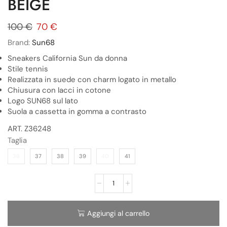
BEIGE
100
€
70
€
Brand:
Sun68
Sneakers California Sun da donna
Stile tennis
Realizzata in suede con charm logato in metallo
Chiusura con lacci in cotone
Logo SUN68 sul lato
Suola a cassetta in gomma a contrasto
ART. Z36248
Taglia
36
37
38
39
40
41
Aggiungi al carrello