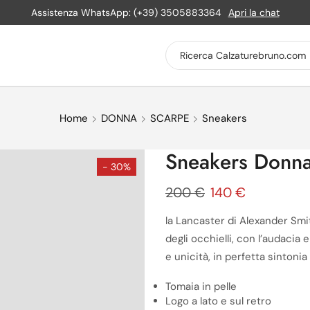
Assistenza WhatsApp: (+39) 3505883364
Apri la chat
Home
DONNA
SCARPE
Sneakers
Sneakers Donna
- 30%
200
€
140
€
la Lancaster di Alexander Smit
degli occhielli, con l’audacia
e unicità, in perfetta sintonia
Tomaia in pelle
Logo a lato e sul retro