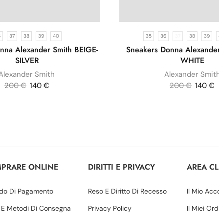
6
37
38
39
40
35
36
37
38
39
nna Alexander Smith BEIGE-
Sneakers Donna Alexande
SILVER
WHITE
Alexander Smith
Alexander Smit
200
€
140
€
200
€
140
€
PRARE ONLINE
DIRITTI E PRIVACY
AREA CL
do Di Pagamento
Reso E Diritto Di Recesso
Il Mio Acc
 E Metodi Di Consegna
Privacy Policy
Il Miei Ord