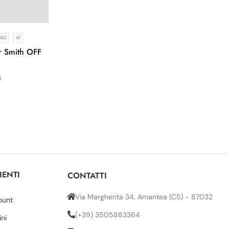
40
41
r Smith OFF
h
IENTI
CONTATTI
Via Margherita 34, Amantea (CS) - 87032
ount
(+39) 3505883364
ini