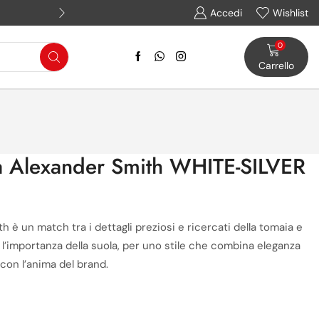
Assistenza WhatsApp: (+39) 
Accedi
Wishlist
0
Carrello
 Alexander Smith WHITE-SILVER
h è un match tra i dettagli preziosi e ricercati della tomaia e
 e l’importanza della suola, per uno stile che combina eleganza
 con l’anima del brand.