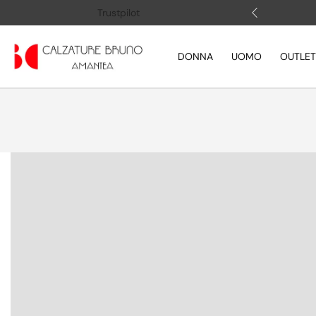
 (+39) 3505883364
Apri la chat
Trustpilot
DONNA
UOMO
OUTLET