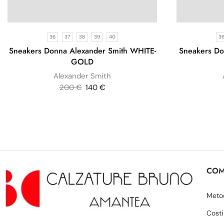
36
37
38
39
40
3
Sneakers Donna Alexander Smith WHITE-
Sneakers Do
GOLD
Alexander Smith
200
€
140
€
COM
Meto
Costi