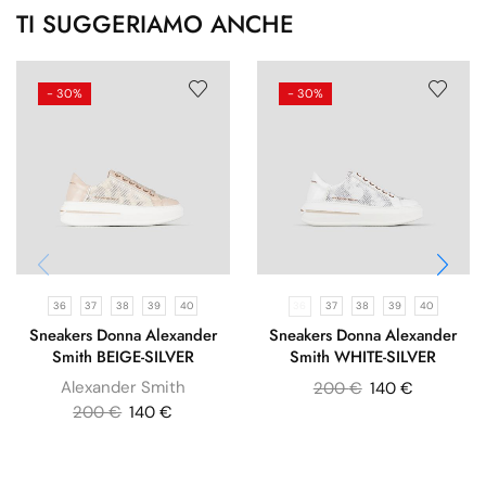
TI SUGGERIAMO ANCHE
- 30%
- 30%
36
37
38
39
40
36
37
38
39
40
Sneakers Donna Alexander
Sneakers Donna Alexander
Smith BEIGE-SILVER
Smith WHITE-SILVER
Alexander Smith
200
€
140
€
200
€
140
€