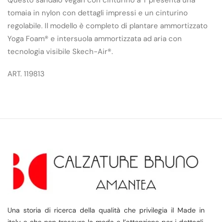
Questo sandalo vegan con cinturino a T presenta una
tomaia in nylon con dettagli impressi e un cinturino
regolabile. Il modello è completo di plantare ammortizzato
Yoga Foam® e intersuola ammortizzata ad aria con
tecnologia visibile Skech-Air®.
ART. 119813
Una storia di ricerca della qualità che privilegia il Made in
italy e che non trascura la moda e l’attenzione per i dettagli,