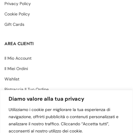
Privacy Policy
Cookie Policy
Gift Cards
AREA CLIENTI
Il Mio Account
Il Miei Ordini
Wishlist
Rintraccia Il Tuo Ordine
Diamo valore alla tua privacy
CONTATTI
Utilizziamo i cookie per migliorare la tua esperienza di
navigazione, offrirti pubblicità o contenuti personalizzati e
analizzare il nostro traffico. Cliccando “Accetta tutti”,
Via Margherita 34, Amantea (CS) - 87032
acconsenti al nostro utilizzo dei cookie.