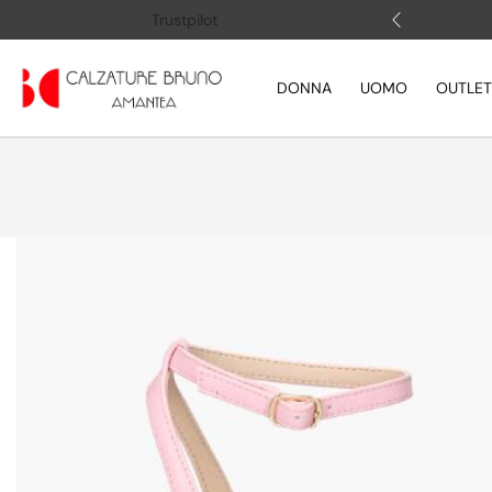
 (+39) 3505883364
Apri la chat
Trustpilot
DONNA
UOMO
OUTLET