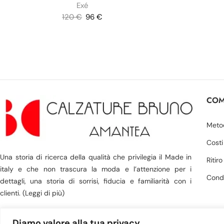
Exé
120
€
96
€
COM
Meto
Costi
Una storia di ricerca della qualità che privilegia il Made in
Ritir
italy e che non trascura la moda e l’attenzione per i
Condi
dettagli, una storia di sorrisi, fiducia e familiarità con i
clienti. (Leggi di più)
Diamo valore alla tua privacy