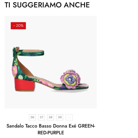
TI SUGGERIAMO ANCHE
- 20%
36
37
38
39
40
Sandalo Tacco Basso Donna Exé GREEN-
RED-PURPLE