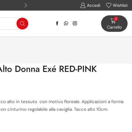
Assistenza WhatsApp: (+39) 
Accedi
Wishlist
0
Carrello
Alto Donna Exé RED-PINK
o alto in tessuto con motivo floreale. Applicazioni a forma
 con cinturino regolabile alla caviglia. Tacco alto 10cm.