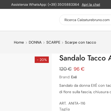
Assistenza WhatsApp: (+39) 3505883364
Apri la chat
Home
DONNA
SCARPE
Scarpe con tacco
Sandalo Tacco 
- 20%
120
€
96
€
Brand:
Exé
Sandalo da donna EXÉ con tacc
di fiore sulla fascia, chiusura
ART. ANITA-116
Taglia