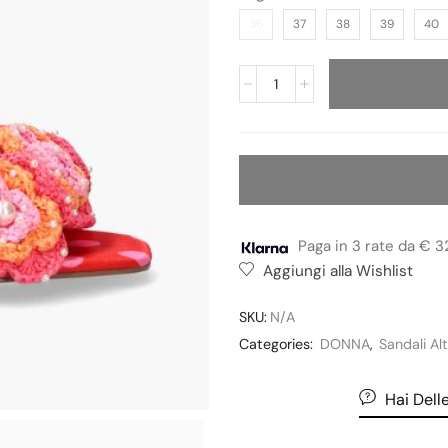
36
37
38
39
40
Paga in 3 rate da € 3
Aggiungi alla Wishlist
SKU:
N/A
Categories:
DONNA
,
Sandali Alt
Hai Del