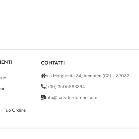
IENTI
CONTATTI
Via Margherita 34, Amantea (CS) - 87032
ount
(+39) 3505883364
ini
info@calzaturebruno.com
 Il Tuo Ordine