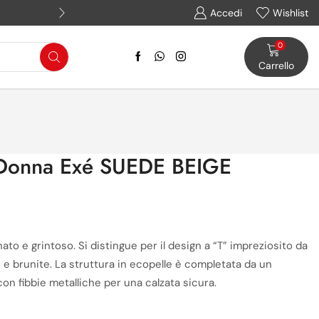
Assistenza WhatsApp: (+39) 
Accedi
Wishlist
0
Carrello
 Donna Exé SUEDE BEIGE
inato e grintoso. Si distingue per il design a “T” impreziosito da
 e brunite. La struttura in ecopelle è completata da un
 con fibbie metalliche per una calzata sicura.