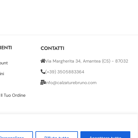
IENTI
CONTATTI
Via Margherita 34, Amantea (CS) - 87032
ount
(+39) 3505883364
ini
info@calzaturebruno.com
 Il Tuo Ordine
Personalizza
Rifiuta tutto
Accettare tutto