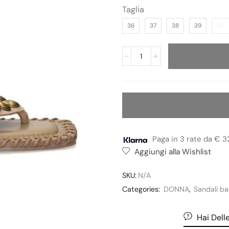
Taglia
36
37
38
39
40
Paga in 3 rate da € 3
Aggiungi alla Wishlist
SKU:
N/A
Categories:
DONNA
,
Sandali ba
Hai Del