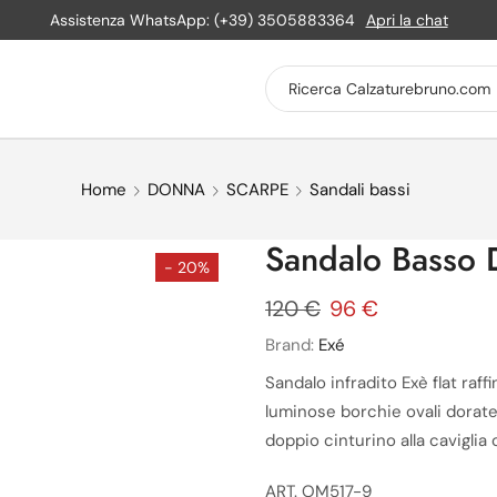
Assistenza WhatsApp: (+39) 3505883364
Apri la chat
Home
DONNA
SCARPE
Sandali bassi
Sandalo Basso
- 20%
120
€
96
€
Brand:
Exé
Sandalo infradito Exè flat raff
luminose borchie ovali dorate
doppio cinturino alla caviglia
ART. OM517-9