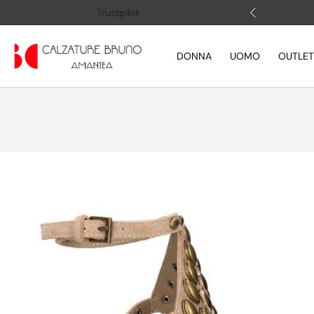
 (+39) 3505883364
Apri la chat
Trustpilot
DONNA
UOMO
OUTLET