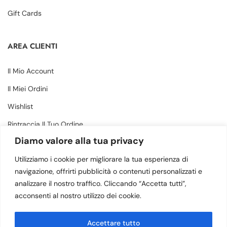
Gift Cards
AREA CLIENTI
Il Mio Account
Il Miei Ordini
Wishlist
Rintraccia Il Tuo Ordine
Diamo valore alla tua privacy
CONTATTI
Utilizziamo i cookie per migliorare la tua esperienza di
navigazione, offrirti pubblicità o contenuti personalizzati e
analizzare il nostro traffico. Cliccando “Accetta tutti”,
Via Margherita 34, Amantea (CS) - 87032
acconsenti al nostro utilizzo dei cookie.
(+39) 3505883364
Accettare tutto
info@calzaturebruno.com