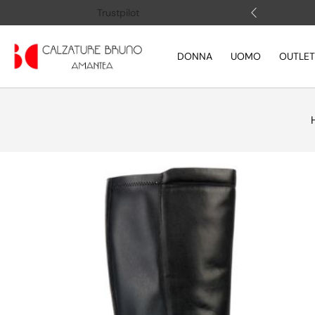
 (+39) 3505883364
Apri la chat
Trustpilot
DONNA
UOMO
OUTLET