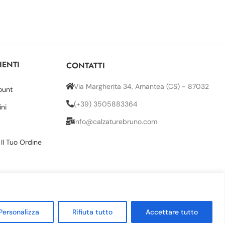
IENTI
CONTATTI
Via Margherita 34, Amantea (CS) - 87032
ount
(+39) 3505883364
ini
info@calzaturebruno.com
 Il Tuo Ordine
Personalizza
Rifiuta tutto
Accettare tutto
 (CS) 87032 | REA CS 244503