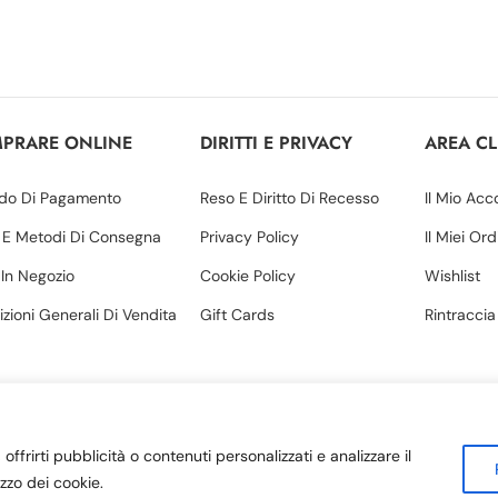
PRARE ONLINE
DIRITTI E PRIVACY
AREA CL
do Di Pagamento
Reso E Diritto Di Recesso
Il Mio Acc
 E Metodi Di Consegna
Privacy Policy
Il Miei Ord
o In Negozio
Cookie Policy
Wishlist
zioni Generali Di Vendita
Gift Cards
Rintraccia
offrirti pubblicità o contenuti personalizzati e analizzare il
rl | P. IVA 03571330780 | Sede legale: Via Margherita, 34 – Amantea
izzo dei cookie.