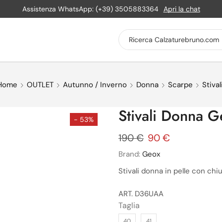
Assistenza WhatsApp: (+39) 3505883364
Apri la chat
Home
OUTLET
Autunno / Inverno
Donna
Scarpe
Stival
Stivali Donna
- 53%
190
€
90
€
Brand:
Geox
Stivali donna in pelle con ch
ART. D36UAA
Taglia
40
41