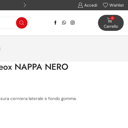
Assistenza WhatsApp: (+39) 
Accedi
Wishlist
0
Carrello
i
 Geox NAPPA NERO
iusura cerniera laterale e fondo gomma.