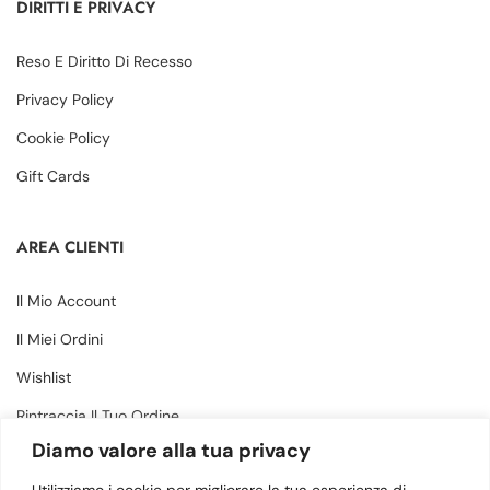
DIRITTI E PRIVACY
Reso E Diritto Di Recesso
Privacy Policy
Cookie Policy
Gift Cards
AREA CLIENTI
Il Mio Account
Il Miei Ordini
Wishlist
Rintraccia Il Tuo Ordine
Diamo valore alla tua privacy
CONTATTI
Utilizziamo i cookie per migliorare la tua esperienza di