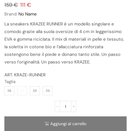
159
€
111
€
Brand:
No Name
La sneakers KRAZEE RUNNER è un modello singolare e
comodo grazie alla suola oversize di 4 cm in leggerissimo
EVA e gomma riciclata. Il mix di materiali in pelle e tessuto,
la soletta in cotone bio e l’allacciatura rinforzata
sostengono bene il piede e donano tanto stile. Un passo
verso l’originalità. Un passo verso KRAZEE.
ART. KRAZE-RUNNER
Taglia
36
37
38
39
Aggiungi al carrello