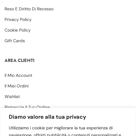
Reso E Diritto Di Recesso
Privacy Policy
Cookie Policy
Gift Cards
AREA CLIENTI
Il Mio Account
Il Miei Ordini
Wishlist
Rintraccia Il Tuo Ordine
Diamo valore alla tua privacy
CONTATTI
Utilizziamo i cookie per migliorare la tua esperienza di
navigazione, offrirti pubblicità o contenuti personalizzati e