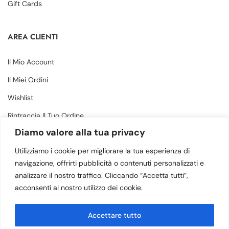
Gift Cards
AREA CLIENTI
Il Mio Account
Il Miei Ordini
Wishlist
Rintraccia Il Tuo Ordine
Diamo valore alla tua privacy
CONTATTI
Utilizziamo i cookie per migliorare la tua esperienza di
navigazione, offrirti pubblicità o contenuti personalizzati e
analizzare il nostro traffico. Cliccando “Accetta tutti”,
Via Margherita 34, Amantea (CS) - 87032
acconsenti al nostro utilizzo dei cookie.
(+39) 3505883364
Accettare tutto
info@calzaturebruno.com