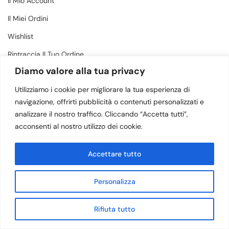
Il Mio Account
Il Miei Ordini
Wishlist
Rintraccia Il Tuo Ordine
Diamo valore alla tua privacy
CONTATTI
Utilizziamo i cookie per migliorare la tua esperienza di
navigazione, offrirti pubblicità o contenuti personalizzati e
analizzare il nostro traffico. Cliccando “Accetta tutti”,
Via Margherita 34, Amantea (CS) - 87032
acconsenti al nostro utilizzo dei cookie.
(+39) 3505883364
Accettare tutto
info@calzaturebruno.com
Personalizza
© 2023 Victoria Shoes srl | P. IVA 03571330780 | Sede legale: Via
Rifiuta tutto
Margherita, 34 – Amantea (CS) 87032 | REA CS 244503
Shop
Home
Sign in
Whatsapp