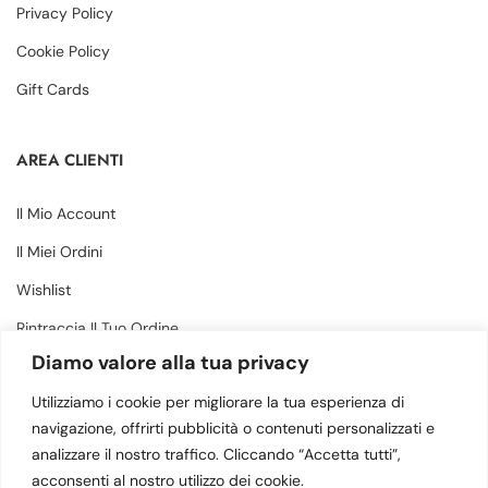
Privacy Policy
Cookie Policy
Gift Cards
AREA CLIENTI
Il Mio Account
Il Miei Ordini
Wishlist
Rintraccia Il Tuo Ordine
Diamo valore alla tua privacy
CONTATTI
Utilizziamo i cookie per migliorare la tua esperienza di
navigazione, offrirti pubblicità o contenuti personalizzati e
analizzare il nostro traffico. Cliccando “Accetta tutti”,
Via Margherita 34, Amantea (CS) - 87032
acconsenti al nostro utilizzo dei cookie.