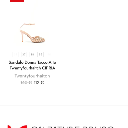
36
37
38
39
40
Sandalo Donna Tacco Alto
Twentyfourhaitch CIPRIA
Twentyfourhaitch
140
€
112
€