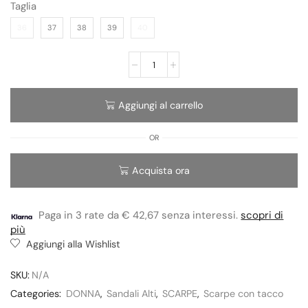
Taglia
36
37
38
39
40
Aggiungi al carrello
OR
Acquista ora
Paga in 3 rate da € 42,67 senza interessi.
scopri di
più
Aggiungi alla Wishlist
SKU:
N/A
Categories:
DONNA
,
Sandali Alti
,
SCARPE
,
Scarpe con tacco