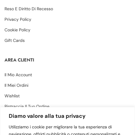
Reso E Diritto Di Recesso
Privacy Policy
Cookie Policy
Gift Cards
AREA CLIENTI
Il Mio Account
Il Miei Ordini
Wishlist
Rintraccia Il Tuo Ordine
Diamo valore alla tua privacy
CONTATTI
Utilizziamo i cookie per migliorare la tua esperienza di
navigazione, offrirti pubblicità o contenuti personalizzati e