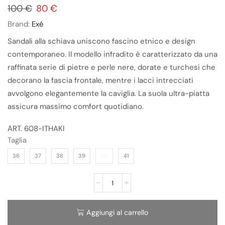
100
€
80
€
Brand:
Exé
Sandali alla schiava uniscono fascino etnico e design
contemporaneo. Il modello infradito è caratterizzato da una
raffinata serie di pietre e perle nere, dorate e turchesi che
decorano la fascia frontale, mentre i lacci intrecciati
avvolgono elegantemente la caviglia. La suola ultra-piatta
assicura massimo comfort quotidiano.
ART. 608-ITHAKI
Taglia
36
37
38
39
40
41
Aggiungi al carrello