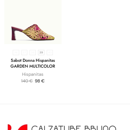
36
37
38
39
40
Sabot Donna Hispanitas
GARDEN MULTICOLOR
Hispanitas
140
€
98
€