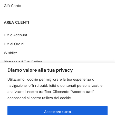
Gift Cards
AREA CLIENTI
Il Mio Account
Il Miei Ordini
Wishlist
Rintraccia Il Tuo Ordine
Diamo valore alla tua privacy
CONTATTI
Utilizziamo i cookie per migliorare la tua esperienza di
navigazione, offrirti pubblicità o contenuti personalizzati e
analizzare il nostro traffico. Cliccando “Accetta tutti”,
Via Margherita 34, Amantea (CS) - 87032
acconsenti al nostro utilizzo dei cookie.
(+39) 3505883364
Accettare tutto
info@calzaturebruno.com