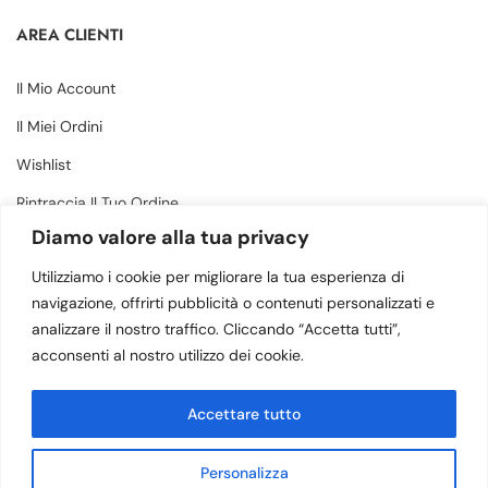
AREA CLIENTI
Il Mio Account
Il Miei Ordini
Wishlist
Rintraccia Il Tuo Ordine
Diamo valore alla tua privacy
CONTATTI
Utilizziamo i cookie per migliorare la tua esperienza di
navigazione, offrirti pubblicità o contenuti personalizzati e
analizzare il nostro traffico. Cliccando “Accetta tutti”,
Via Margherita 34, Amantea (CS) - 87032
acconsenti al nostro utilizzo dei cookie.
(+39) 3505883364
Accettare tutto
info@calzaturebruno.com
Personalizza