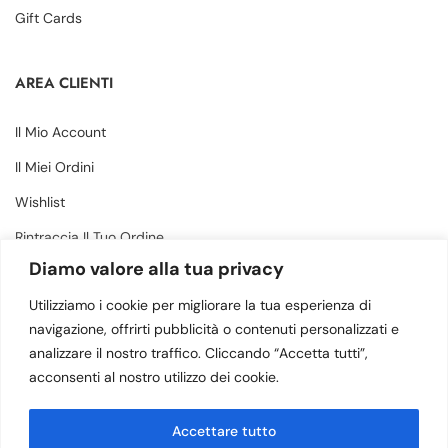
Gift Cards
AREA CLIENTI
Il Mio Account
Il Miei Ordini
Wishlist
Rintraccia Il Tuo Ordine
Diamo valore alla tua privacy
CONTATTI
Utilizziamo i cookie per migliorare la tua esperienza di
navigazione, offrirti pubblicità o contenuti personalizzati e
analizzare il nostro traffico. Cliccando “Accetta tutti”,
Via Margherita 34, Amantea (CS) - 87032
acconsenti al nostro utilizzo dei cookie.
(+39) 3505883364
Accettare tutto
info@calzaturebruno.com